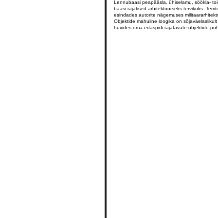
Lennubaasi peapääsla, ühiselamu, söökla- toi
baasi rajatised arhitektuurseks tervikuks. Ter
esindades autorite nägemuses militaararhitekt
Objektide mahuline loogika on sõjaväelaslikul
huvides oma edaspidi rajatavate objektide puhul