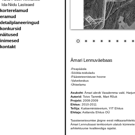
Ida-Niidu Lasteaed
korterelamud
eramud
detailplaneeringud
konkursid
näitused
inimesed
kontakt
Ämari Lennuväebaas
-Peapääsla
-Söökla-toiduladu
-Päästeteenistuse hoone
-Valvekeskus
-Ühiselamu
Asukoht:
Ämari alevik Vasalemma vald, Harj
Autorid
:
Toivo Tammik, Mart Rõuk
Projekt:
2008-2009
Ehitus:
2010-2011
Tellija:
Kaitseministeerium, YIT Ehitus
Ehitaja:
Astlanda Ehitus OÜ
Taasiseseisvumise järgne eesti militaararhitekt
Ämari Lennubaasi territoorium ulatub kümnetess
arhitektuurse kvaliteediga rajatisi.