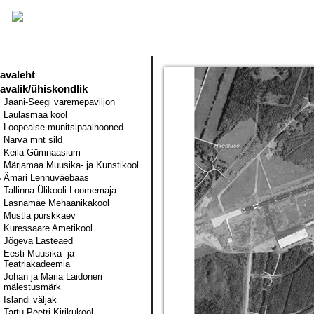
avaleht
avalik/ühiskondlik
Jaani-Seegi varemepaviljon
Laulasmaa kool
Loopealse munitsipaalhooned
Narva mnt sild
Keila Gümnaasium
Märjamaa Muusika- ja Kunstikool
Ämari Lennuväebaas
Tallinna Ülikooli Loomemaja
Lasnamäe Mehaanikakool
Mustla purskkaev
Kuressaare Ametikool
Jõgeva Lasteaed
Eesti Muusika- ja
Teatriakadeemia
Johan ja Maria Laidoneri
mälestusmärk
Islandi väljak
Tartu Peetri Kirikukool