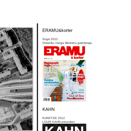
ERAMU&korter
Sügis 2012
Omaniku näoga Merirahu galeriimaja
KAHN
KUNST.EE 2012
LOUIS KAHN erinumber