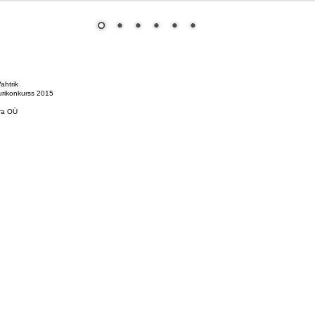
ahtrik
uurikonkurss 2015
ara OÜ