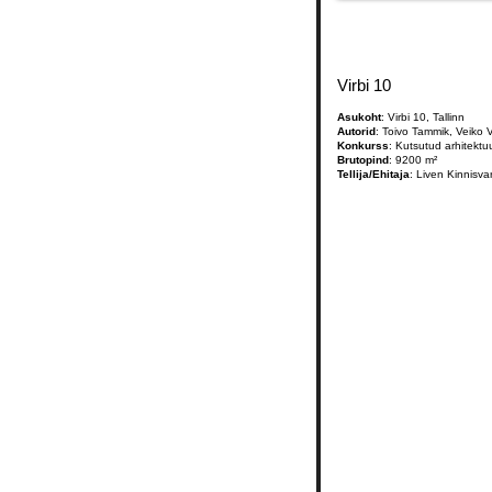
Virbi 10
Asukoht
: Virbi 10, Tallinn
Autorid
: Toivo Tammik, Veiko V
Konkurss
: Kutsutud arhitekt
Brutopind
: 9200 m²
Tellija/Ehitaja
: Liven Kinnisv