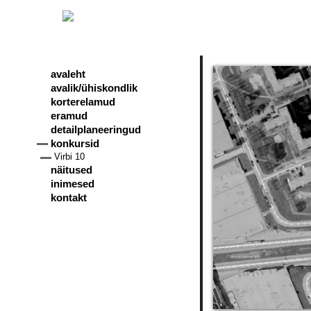
avaleht
avalik/ühiskondlik
korterelamud
eramud
detailplaneeringud
konkursid
Virbi 10
näitused
inimesed
kontakt