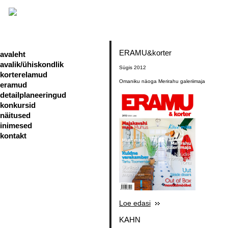
ERAMU&korter
avaleht
avalik/ühiskondlik
Sügis 2012
korterelamud
Omaniku näoga Merirahu galeriimaja
eramud
detailplaneeringud
konkursid
näitused
inimesed
kontakt
Loe edasi
KAHN